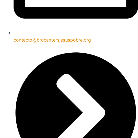
contacto@brocantersjesuspobre.org