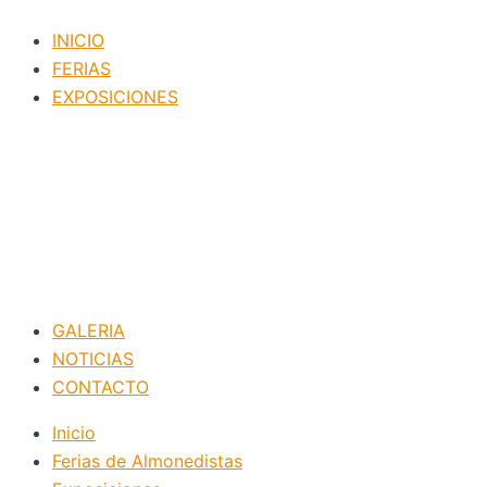
Ir
Navegación
INICIO
al
de
FERIAS
contenido
entradas
EXPOSICIONES
GALERIA
NOTICIAS
CONTACTO
Inicio
Ferias de Almonedistas