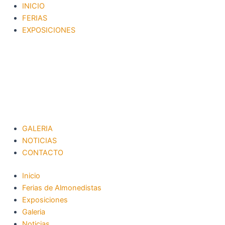
Ir
Navegación
INICIO
al
de
FERIAS
contenido
entradas
EXPOSICIONES
GALERIA
NOTICIAS
CONTACTO
Inicio
Ferias de Almonedistas
Exposiciones
Galeria
Noticias