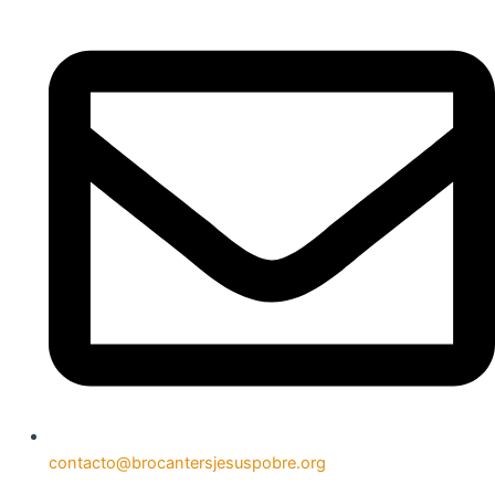
contacto@brocantersjesuspobre.org