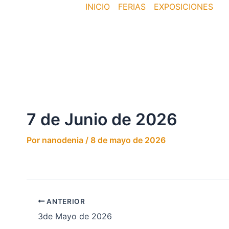
Ir
Navegación
INICIO
FERIAS
EXPOSICIONES
al
de
contenido
entradas
7 de Junio de 2026
Por
nanodenia
/
8 de mayo de 2026
ANTERIOR
3de Mayo de 2026