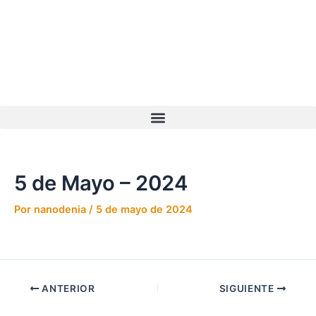
Ir
Navegación
al
de
contenido
entradas
5 de Mayo – 2024
Por
nanodenia
/
5 de mayo de 2024
ANTERIOR
SIGUIENTE