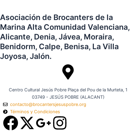
Asociación de Brocanters de la
Marina Alta Comunidad Valenciana,
Alicante, Denia, Jávea, Moraira,
Benidorm, Calpe, Benisa, La Villa
Joyosa, Jalón.
Centro Cultural Jesús Pobre Plaça del Pou de la Murteta, 1
03749 - JESÚS POBRE (ALACANT)
contacto@brocantersjesuspobre.org
Términos y Condiciones
F
X
G
I