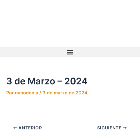
Ir
Navegación
al
de
contenido
entradas
3 de Marzo – 2024
Por
nanodenia
/
3 de marzo de 2024
ANTERIOR
SIGUIENTE