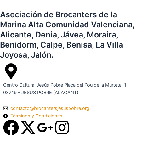
Asociación de Brocanters de la
Marina Alta Comunidad Valenciana,
Alicante, Denia, Jávea, Moraira,
Benidorm, Calpe, Benisa, La Villa
Joyosa, Jalón.
Centro Cultural Jesús Pobre Plaça del Pou de la Murteta, 1
03749 - JESÚS POBRE (ALACANT)
contacto@brocantersjesuspobre.org
Términos y Condiciones
F
X
G
I