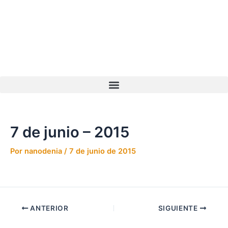
Ir
Navegación
al
de
contenido
entradas
7 de junio – 2015
Por
nanodenia
/
7 de junio de 2015
ANTERIOR
SIGUIENTE