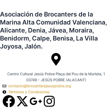
Asociación de Brocanters de la
Marina Alta Comunidad Valenciana,
Alicante, Denia, Jávea, Moraira,
Benidorm, Calpe, Benisa, La Villa
Joyosa, Jalón.
Centro Cultural Jesús Pobre Plaça del Pou de la Murteta, 1
03749 - JESÚS POBRE (ALACANT)
contacto@brocantersjesuspobre.org
Términos y Condiciones
F
X
G
I