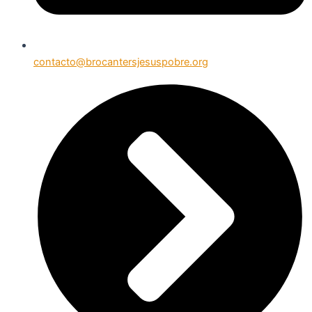
contacto@brocantersjesuspobre.org